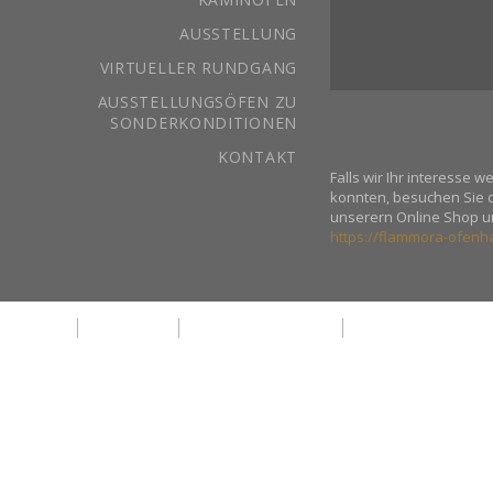
AUSSTELLUNG
VIRTUELLER RUNDGANG
AUSSTELLUNGSÖFEN ZU
SONDERKONDITIONEN
KONTAKT
Falls wir Ihr interesse 
konnten, besuchen Sie 
unserern Online Shop u
https://flammora-ofenh
Kontakt
Impressum
Haftungsausschluss
Datenschutzerkläru