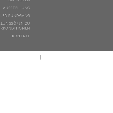
AUSSTELLUNG
LLER RUNDGANG
LLUNGSÖFEN ZU
RKONDITIONEN
KONTAKT
Haftungsausschluss
Datenschutzerklärung
Webse